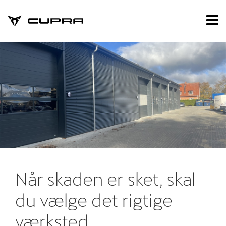
CUPRA
Tog
nav
Forside
Værksted
Skadecenter
Brugte biler
Skadecenter
Tilbehør
Når skaden er sket, skal
du vælge det rigtige
Reservedele
værksted
Nyheder