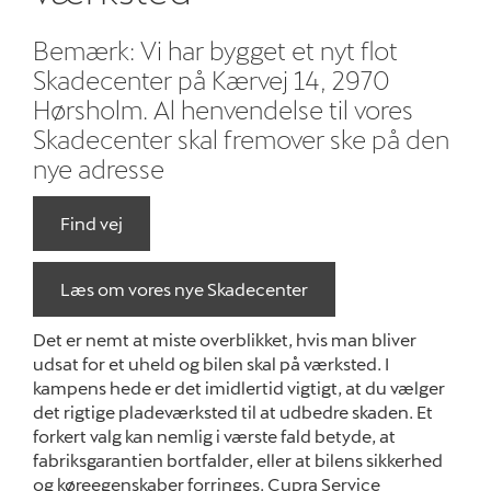
Bemærk: Vi har bygget et nyt flot
Om os
Skadecenter på Kærvej 14, 2970
Hørsholm. Al henvendelse til vores
Job og karriere
Skadecenter skal fremover ske på den
nye adresse
Find vej
Læs om vores nye Skadecenter
Det er nemt at miste overblikket, hvis man bliver
udsat for et uheld og bilen skal på værksted. I
kampens hede er det imidlertid vigtigt, at du vælger
det rigtige pladeværksted til at udbedre skaden. Et
forkert valg kan nemlig i værste fald betyde, at
fabriksgarantien bortfalder, eller at bilens sikkerhed
og køreegenskaber forringes. Cupra Service