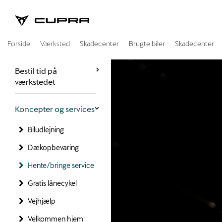
CUPRA
Forside
Værksted
Skadecenter
Brugte biler
Skadecenter
Bestil tid på
værkstedet
Koncepter og services
Biludlejning
Dækopbevaring
Hente/bringe service
Gratis lånecykel
Vejhjælp
Velkommen hjem