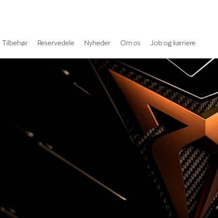
Tilbehør
Reservedele
Nyheder
Om os
Job og karriere